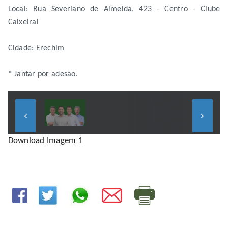
Local: Rua Severiano de Almeida, 423 - Centro - Clube
Caixeiral
Cidade: Erechim
* Jantar por adesão.
keyboard_arrow_left
keyboard_arrow_right
Download Imagem 1