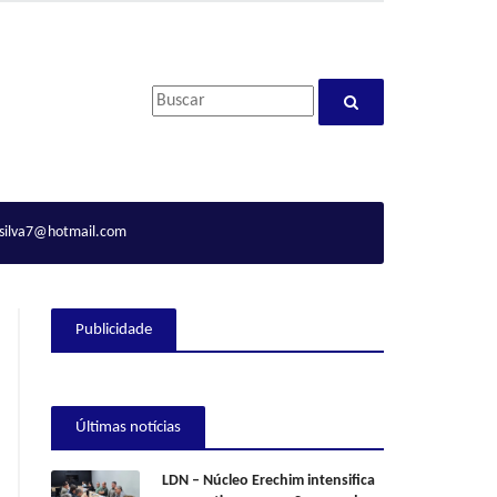
ilva7@hotmail.com
Publicidade
Últimas notícias
LDN – Núcleo Erechim intensifica