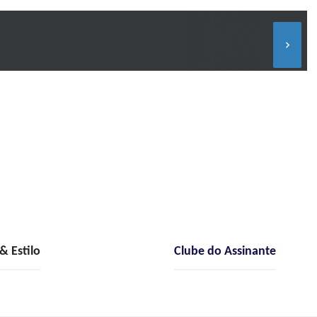
keyboard_arrow_right
 Estilo
Clube do Assinante