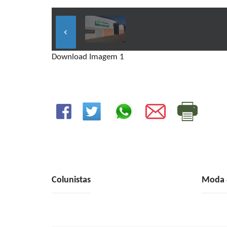
keyboard_arrow_left
Download Imagem 1
Colunistas
Moda &