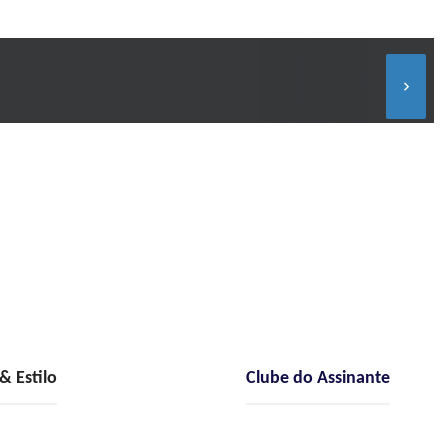
keyboard_arrow_right
 Estilo
Clube do Assinante