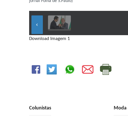
jornal Folha de S.Paulo)
keyboard_arrow_left
Download Imagem 1
Colunistas
Moda &