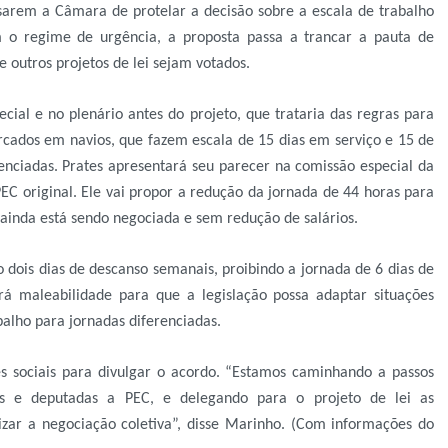
usarem a Câmara de protelar a decisão sobre a escala de trabalho
m o regime de urgência, a proposta passa a trancar a pauta de
e outros projetos de lei sejam votados.
ial e no plenário antes do projeto, que trataria das regras para
rcados em navios, que fazem escala de 15 dias em serviço e 15 de
erenciadas. Prates apresentará seu parecer na comissão especial da
EC original. Ele vai propor a redução da jornada de 44 horas para
ainda está sendo negociada e sem redução de salários.
o dois dias de descanso semanais, proibindo a jornada de 6 dias de
ará maleabilidade para que a legislação possa adaptar situações
balho para jornadas diferenciadas.
s sociais para divulgar o acordo. “Estamos caminhando a passos
s e deputadas a PEC, e delegando para o projeto de lei as
izar a negociação coletiva”, disse Marinho. (Com informações do