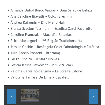
• Amanda Dabol Bosco Vargas – Daia Salão de Beleza
• Ana Caroline Biavatti – Colcci Erechim
• Ândrea Rafagnin – Di d'Mello Hair
• Bianca Scotton Tessmann – Estética Carol Favaretto
• Caroline Franczak – Atacadão Baterias
• Erica Marangoni – 19ª Região Tradicionalista
• Jéssica Cechin – Rosângela Colet Odontologia e Estética
• Júlia Faccio Ronsoni – Brazmaq
• Laura Ribeiro – Jussara Noivas
• Letícia Bruna Petkowicz – PROVIN Joias
• Paloma Carvalho de Lima – Le Sorelle Salone
• Valquíria Tainara De Lima – Cavaletti
keyboard_arrow_left
keyboard_arrow_right