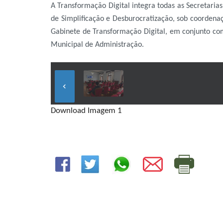
A Transformação Digital integra todas as Secretari
de Simplificação e Desburocratização, sob coordena
Gabinete de Transformação Digital, em conjunto com
Municipal de Administração.
keyboard_arrow_left
Download Imagem 1