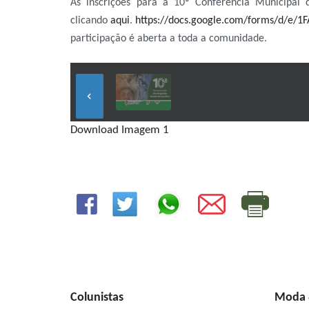
As inscrições para a 10ª Conferência Municipal 
clicando
aqui
.
https://docs.google.com/forms/d/e
participação é aberta a toda a comunidade.
keyboard_arrow_left
Download Imagem 1
Colunistas
Moda &