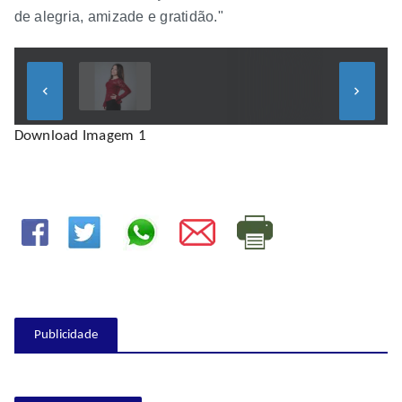
de alegria, amizade e gratidão."
keyboard_arrow_left
keyboard_arrow_right
Download Imagem 1
Publicidade