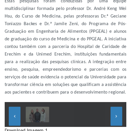
Estas pesquisas foram conduzidas por uma equipe
multidisciplinar formada pelo professor Dr. André Keng Wei
Hsu, do Curso de Medicina, pelas professoras Dr.ª Geciane
Toniazzo Backes e Dr.ª Jamile Zeni, do Programa de Pós-
Graduação em Engenharia de Alimentos (PPGEAL) e alunos
de graduação do curso de Medicina e do PPGEAL. A iniciativa
contou também com a parceria do Hospital de Caridade de
Erechim e da Unimed Erechim, instituições fundamentais
para a realização das pesquisas clínicas. A integração entre
ensino, pesquisa, empreendedorismo e parcerias com os
serviços de saúde evidencia o potencial da Universidade para
transformar ciência em soluções que qualificam a assistência
aos pacientes e contribuem para o desenvolvimento regional.
keyboard_arrow_left
keyboard_arrow_right
Download Imagem 1