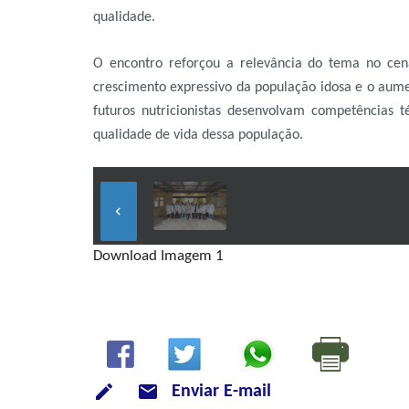
qualidade.
O encontro reforçou a relevância do tema no cen
crescimento expressivo da população idosa e o aume
futuros nutricionistas desenvolvam competências
qualidade de vida dessa população.
keyboard_arrow_left
Download Imagem 1
mode_email
Enviar E-mail