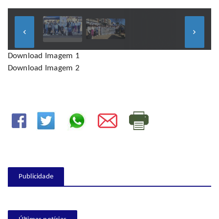
keyboard_arrow_left
keyboard_arrow_right
Download Imagem 1
Download Imagem 2
Publicidade