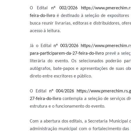
O Edital
nº 002/2026
https://www.pmerechim.rs
feira-do-livro
é destinado à seleção de expositores i
busca reunir livrarias, editoras e distribuidores, o
acesso à leitura.
Já o Edital
nº 003/2026
https://www.pmerechim.rs.
para-participarem-da-27-feira-do-livro
prevê a seleç
literária do evento. Os selecionados poderão par
autógrafos, bate-papos e apresentações de suas ob
direto entre escritores e público.
O Edital
nº 004/2026
https://www.pmerechim.rs.go
27-feira-do-livro
contempla a seleção de serviços div
estrutura e o funcionamento do evento.
Com a abertura dos editais, a Secretaria Municipal 
administração municipal com o fortalecimento das p