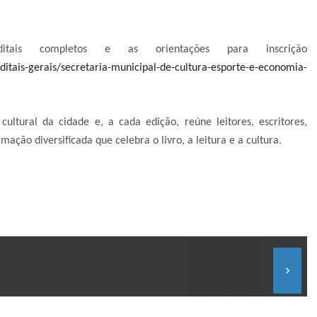
itais completos e as orientações para inscrição
itais-gerais/secretaria-municipal-de-cultura-esporte-e-economia-
ultural da cidade e, a cada edição, reúne leitores, escritores,
ão diversificada que celebra o livro, a leitura e a cultura.
keyboard_arrow_right