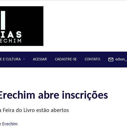
E E CULTURA
ACESSAR
CADASTRE-SE
CONTATO
edson_s
 Erechim abre inscrições
a Feira do Livro estão abertos
e Erechim