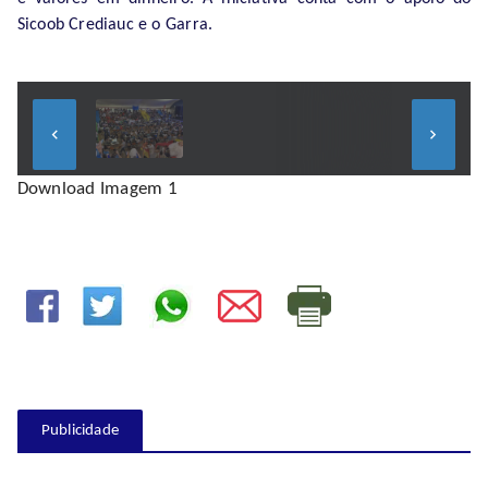
Sicoob Crediauc e o Garra.
keyboard_arrow_left
keyboard_arrow_right
Download Imagem 1
Publicidade