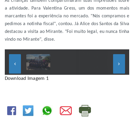
As crianças também compartilharam suas impressões sobre
a atividade. Para Valentina Gress, um dos momentos mais
marcantes foi a experiência no mercado. "Nós compramos e
pedimos a notinha fiscal", contou. Já Alice dos Santos da Silva
destacou a visita ao Mirante. "Foi muito legal, eu nunca tinha
vindo no Mirante", disse.
keyboard_arrow_left
keyboard_arrow_right
Download Imagem 1