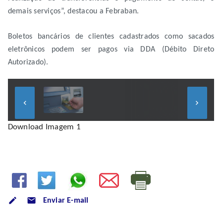
demais serviços”, destacou a Febraban.
Boletos bancários de clientes cadastrados como sacados
eletrônicos podem ser pagos via DDA (Débito Direto
Autorizado).
keyboard_arrow_left
keyboard_arrow_right
Download Imagem 1
mode_email
Enviar E-mail