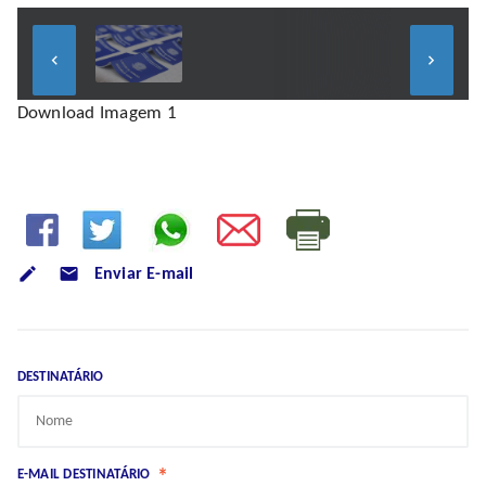
keyboard_arrow_left
keyboard_arrow_right
Download Imagem 1
mode_email
Enviar E-mail
DESTINATÁRIO
*
E-MAIL DESTINATÁRIO