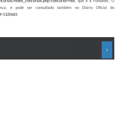
oncursos/index_concursos.php?concurso=986
, que é a Fundatec. O
banca, e pode ser consultado também no Diário Oficial do
id=1320681
keyboard_arrow_right