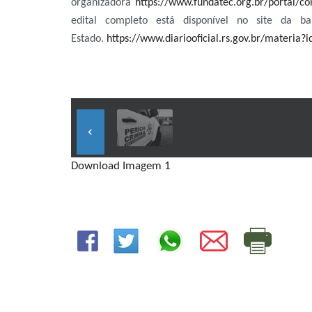
organizadora
https://www.fundatec.org.br/portal/c
edital completo está disponível no site da 
Estado.
https://www.diariooficial.rs.gov.br/materia?
keyboard_arrow_left
Download Imagem 1