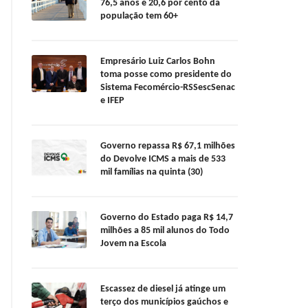
76,5 anos e 20,6 por cento da
população tem 60+
Empresário Luiz Carlos Bohn
toma posse como presidente do
Sistema Fecomércio-RSSescSenac
e IFEP
Governo repassa R$ 67,1 milhões
do Devolve ICMS a mais de 533
mil famílias na quinta (30)
Governo do Estado paga R$ 14,7
milhões a 85 mil alunos do Todo
Jovem na Escola
Escassez de diesel já atinge um
terço dos municípios gaúchos e