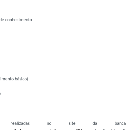
s de conhecimento
cimento básico)
)
r realizadas no site da banca